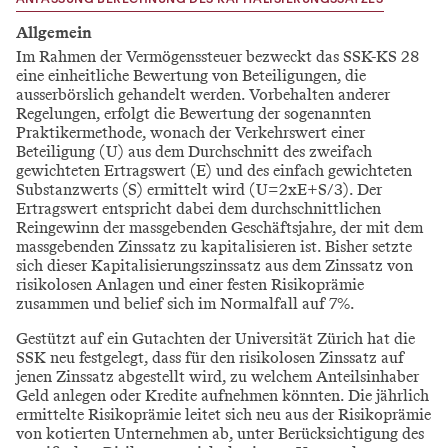
ANPASSUNG BERECHNUNG DES KAPITALISIERUNGSSATZES
Allgemein
Im Rahmen der Vermögenssteuer bezweckt das SSK-KS 28
eine einheitliche Bewertung von Beteiligungen, die
ausserbörslich gehandelt werden. Vorbehalten anderer
Regelungen, erfolgt die Bewertung der sogenannten
Praktikermethode, wonach der Verkehrswert einer
Beteiligung (U) aus dem Durchschnitt des zweifach
gewichteten Ertragswert (E) und des einfach gewichteten
Substanzwerts (S) ermittelt wird (U=2xE+S/3). Der
Ertragswert entspricht dabei dem durchschnittlichen
Reingewinn der massgebenden Geschäftsjahre, der mit dem
massgebenden Zinssatz zu kapitalisieren ist. Bisher setzte
sich dieser Kapitalisierungszinssatz aus dem Zinssatz von
risikolosen Anlagen und einer festen Risikoprämie
zusammen und belief sich im Normalfall auf 7%.
Gestützt auf ein Gutachten der Universität Zürich hat die
SSK neu festgelegt, dass für den risikolosen Zinssatz auf
jenen Zinssatz abgestellt wird, zu welchem Anteilsinhaber
Geld anlegen oder Kredite aufnehmen könnten. Die jährlich
ermittelte Risikoprämie leitet sich neu aus der Risikoprämie
von kotierten Unternehmen ab, unter Berücksichtigung des