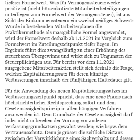
tieferer Formelwert. Was für Vermögenssteuerzwecke
positiv ist (nicht börsenkotierte Mitarbeiterbeteiligungen
unterliegen zum Formelwert der Vermögenssteuer), ist aus
Sicht der Einkommenssteuern ein zweischneidiges Schwert:
Wurde in bestehenden Mitarbeiterplänen die
Praktikermethode als massgebliche Formel angewendet,
wird der Formelwert deshalb ab 1.1.2021 im Vergleich zum
Formelwert im Zuteilungszeitpunkt tiefer liegen. Im
Ergebnis führt dies zwangsläufig zu einer Erhöhung des
steuerbaren Übergewinns und wirkt sich zu Ungunsten der
Steuerpflichtigen aus. Für bereits vor dem 1.1.2021
ausgegebene Mitarbeiteraktien stellt sich deshalb die Frage,
welcher Kapitalisierungssatz für deren künftige
Veräusserungen innerhalb der fünfjährigen Haltedauer gilt.
Für die Anwendung des neuen Kapitalisierungssatzes im
Veräusserungszeitpunkt spricht, dass eine neue Praxis nach
höchstrichterlicher Rechtsprechung sofort und dem
Gesetzmässigkeitsprinzip in allen hängigen Verfahren
anzuwenden ist. Dem Grundsatz der Gesetzmässigkeit darf
indes nicht unbesehen der Vorrang vor anderen
Verfassungsgrundsätzen gewährt werden; wie bspw. dem
Vertrauensschutz. Denn je grösser die zeitliche Distanz
zwischen der Verwirklichung eines Sachverhalts und dessen