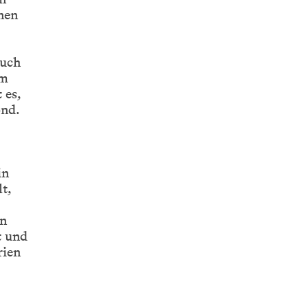
nen
auch
hm
 es,
ond.
in
t,
on
t und
rien