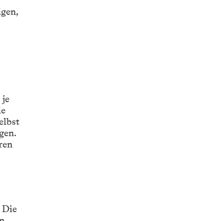
igen,
 je
ie
elbst
gen.
ren
 Die
n