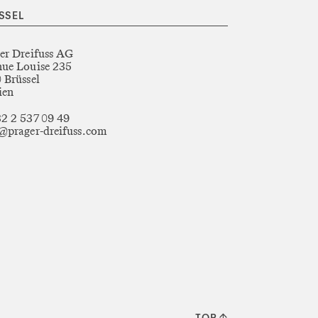
SSEL
er Dreifuss AG
ue Louise 235
 Brüssel
ien
2 2 537 09 49
@prager-dreifuss.com