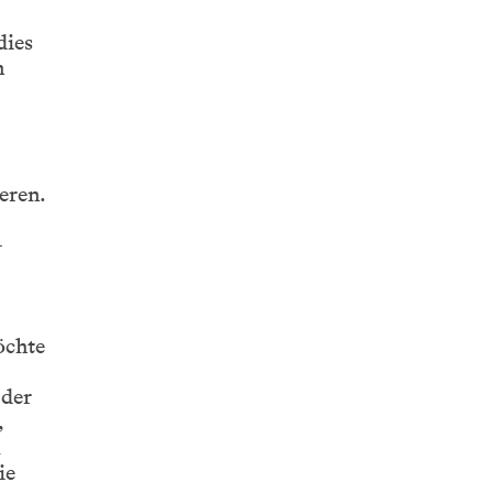
dies
n
eren.
–
öchte
 der
,
m
ie