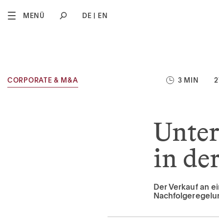
2
MENÜ
DE
EN
CORPORATE & M&A
3 MIN
2
Unte
in de
Der Verkauf an ei
Nachfolgeregelu