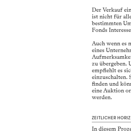
Der Verkauf ei
ist nicht für 
bestimmten Ums
Fonds Interesse
Auch wenn es m
eines Unternehm
Aufmerksamkeit
zu übergeben. 
empfiehlt es si
einzuschalten. 
finden und könn
eine Auktion or
werden.
ZEITLICHER HORI
In diesem Proz