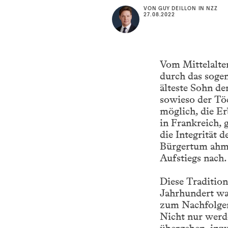
VON
GUY DEILLON
IN
NZZ
27.08.2022
Vom Mittelalter
durch das soge
älteste Sohn de
sowieso der Töc
möglich, die Er
in Frankreich, 
die Integrität 
Bürgertum ahmte
Aufstiegs nach.
Diese Tradition
Jahrhundert war
zum Nachfolger 
Nicht nur werd