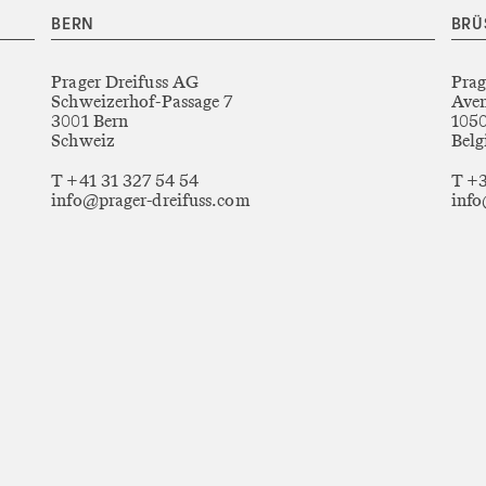
BERN
BRÜ
Prager Dreifuss AG
Prag
Schweizerhof-Passage 7
Aven
3001 Bern
1050
Schweiz
Belg
T +41 31 327 54 54
T +3
info@prager-dreifuss.com
info