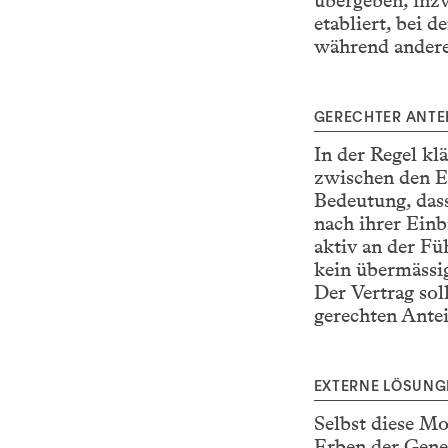
übergeben, inz
etabliert, bei 
während andere 
GERECHTER ANTE
In der Regel kl
zwischen den Er
Bedeutung, dass
nach ihrer Ein
aktiv an der Fü
kein übermässig
Der Vertrag sol
gerechten Antei
EXTERNE LÖSUNG
Selbst diese Mo
Erben der Gene