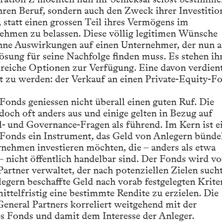
hren Beruf, sondern auch den Zweck ihrer Investitio
statt einen grossen Teil ihres Vermögens im
ehmen zu belassen. Diese völlig legitimen Wünsche
ohne Auswirkungen auf einen Unternehmer, der nun 
Lösung für seine Nachfolge finden muss. Es stehen i
reiche Optionen zur Verfügung. Eine davon verdient
t zu werden: der Verkauf an einen Private-Equity-F
Fonds geniessen nicht überall einen guten Ruf. Die
edoch oft anders aus und einige gelten in Bezug auf
- und Governance-Fragen als führend. Im Kern ist e
Fonds ein Instrument, das Geld von Anlegern bündel
nehmen investieren möchten, die – anders als etwa
– nicht öffentlich handelbar sind. Der Fonds wird v
artner verwaltet, der nach potenziellen Zielen such
egern beschaffte Geld nach vorab festgelegten Krite
mittelfristig eine bestimmte Rendite zu erzielen. Die
eneral Partners korreliert weitgehend mit der
s Fonds und damit dem Interesse der Anleger.