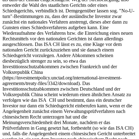
entweder die Wahl des staatlichen Gerichts oder eines
Schiedsgerichts, verbindlich ist. Demgegenüber lassen sog. "No-U-
turn"-Bestimmungen zu, dass der ausländische Investor zwar
zunächst ein nationales Verfahren anstrengt, dieses aber dann zu
Gunsten eines Schiedsverfahrens aufgeben kann. Eine
Wiederaufnahme des Verfahrens bzw. die Einreichung eines neuen
Rechtsmittels vor den nationalen Gerichten ist dann allerdings
ausgeschlossen. Das ISA CH lässt es zu, eine Klage vor dem
nationalen Gericht zurückzuziehen und sie danach einem
Schiedsgericht vorzulegen. Andere Abkommen scheinen
diesbezüglich strenger zu sein, so etwa das
Investitionsschutzabkommen zwischen Frankreich und der
Volksrepublik China
(https://investmentpolicy.unctad.org/international-investment-
agreements/treaty-files/3342/download). Das
Investitionsschutzabkommen zwischen Deutschland und der
Volksrepublik China scheint wiederum einen ähnlichen Ansatz zu
verfolgen wie das ISA CH und bestimmt, dass ein deutscher
Investor nur dann ein Schiedsgericht einberufen kann, wenn er die
Angelegenheit zunächst einem Verwaltungsprüfverfahren nach
chinesischem Recht unterzogen hat und die
Meinungsverschiedenheit drei Monate, nachdem er das
Prüfverfahren in Gang gesetzt hat, fortbesteht (so wie das ISA CH)
und, falls die Angelegenheit einem chinesischen Gericht unterbreitet