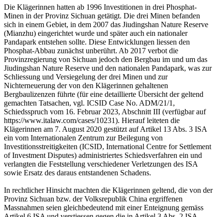
Die Klägerinnen hatten ab 1996 Investitionen in drei Phosphat-
Minen in der Provinz Sichuan getätigt. Die drei Minen befanden
sich in einem Gebiet, in dem 2007 das Jiudingshan Nature Reserve
(Mianzhu) eingerichtet wurde und später auch ein nationaler
Pandapark entstehen sollte. Diese Entwicklungen liessen den
Phosphat-Abbau zunächst unberührt. Ab 2017 verbot die
Provinzregierung von Sichuan jedoch den Bergbau im und um das
Jiudingshan Nature Reserve und den nationalen Pandapark, was zur
Schliessung und Versiegelung der drei Minen und zur
Nichterneuerung der von den Klägerinnen gehaltenen
Bergbaulizenzen führte (für eine detaillierte Übersicht der geltend
gemachten Tatsachen, vgl. ICSID Case No. ADM/21/1,
Schiedsspruch vom 16. Februar 2023, Abschnitt III (verfügbar auf
https://www.italaw.com/cases/10231). Hierauf leiteten die
Klägerinnen am 7. August 2020 gestützt auf Artikel 13 Abs. 3 ISA
ein vom Internationalen Zentrum zur Beilegung von
Investitionsstreitigkeiten (ICSID, International Centre for Settlement
of Investment Disputes) administriertes Schiedsverfahren ein und
verlangten die Feststellung verschiedener Verletzungen des ISA
sowie Ersatz des daraus entstandenen Schadens.
In rechtlicher Hinsicht machten die Klägerinnen geltend, die von der
Provinz Sichuan bzw. der Volksrepublik China ergriffenen
Massnahmen seien gleichbedeutend mit einer Enteignung gemäss
Artikel 6 ISA und verstiessen gegen die in Artikel 3 Abs. 2 ISA