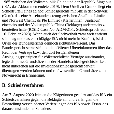
1985 zwischen der Volksrepublik China und der Republik Singapur
(ISA, das Abkommen endete 2019). Dem Urteil zu Grunde liegt ein
Schiedsurteil eines ad hoc Schiedsgerichts mit Sitz in der Schweiz
(Genf), das eine Auseinandersetzung zwischen AsiaPhos Limited
und Norwest Chemicals Pte Limited (Klägerinnen, Singapur)
einerseits und der Volksrepublik China (Beklagte) andererseits zu
beurteilen hatte (ICSID Case No. ADM/21/1, Schiedsspruch vom
16. Februar 2023). Wenn auch der Sachverhalt zwar weit entfernt
sein mag und das einschlägige ISA nicht mehr in Kraft ist, ist das
Urteil des Bundesgerichts dennoch richtungsweisend. Das
Bundesgericht setzte sich mit dem Wiener Übereinkommen über das
Recht der Verträge bzw. den dort festgehaltenen
Auslegungsprinzipien für völkerrechtliche Verträge auseinander,
legte dar, dass Grundsätze aus der Handelsschiedsgerichtsbarkeit
nicht unbesehen auf die Investitionsschiedsgerichtsbarkeit
übertragen werden können und rief wesentliche Grundsätze zum
Novenrecht in Erinnerung.
B. Schiedsverfahren
Am 7. August 2020 leiteten die Klägerinnen gestützt auf das ISA ein
Schiedsverfahren gegen die Beklagte ein und verlangten die
Feststellung verschiedener Verletzungen des ISA sowie Ersatz des
daraus entstandenen Schadens.