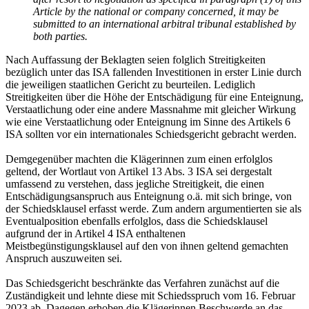
Article by the national or company concerned, it may be
submitted to an international arbitral tribunal established by
both parties.
Nach Auffassung der Beklagten seien folglich Streitigkeiten
bezüglich unter das ISA fallenden Investitionen in erster Linie durch
die jeweiligen staatlichen Gericht zu beurteilen. Lediglich
Streitigkeiten über die Höhe der Entschädigung für eine Enteignung,
Verstaatlichung oder eine andere Massnahme mit gleicher Wirkung
wie eine Verstaatlichung oder Enteignung im Sinne des Artikels 6
ISA sollten vor ein internationales Schiedsgericht gebracht werden.
Demgegenüber machten die Klägerinnen zum einen erfolglos
geltend, der Wortlaut von Artikel 13 Abs. 3 ISA sei dergestalt
umfassend zu verstehen, dass jegliche Streitigkeit, die einen
Entschädigungsanspruch aus Enteignung o.ä. mit sich bringe, von
der Schiedsklausel erfasst werde. Zum andern argumentierten sie als
Eventualposition ebenfalls erfolglos, dass die Schiedsklausel
aufgrund der in Artikel 4 ISA enthaltenen
Meistbegünstigungsklausel auf den von ihnen geltend gemachten
Anspruch auszuweiten sei.
Das Schiedsgericht beschränkte das Verfahren zunächst auf die
Zuständigkeit und lehnte diese mit Schiedsspruch vom 16. Februar
2023 ab. Dagegen erhoben die Klägerinnen Beschwerde an das