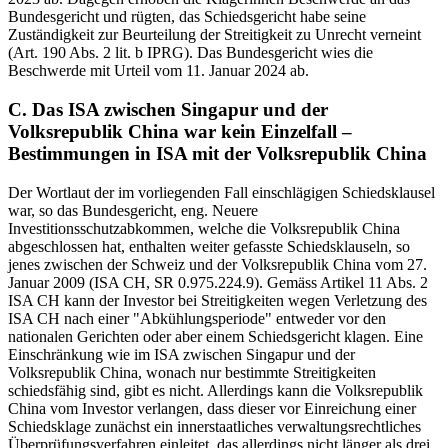
Bundesgericht und rügten, das Schiedsgericht habe seine
Zuständigkeit zur Beurteilung der Streitigkeit zu Unrecht verneint
(Art. 190 Abs. 2 lit. b IPRG). Das Bundesgericht wies die
Beschwerde mit Urteil vom 11. Januar 2024 ab.
C. Das ISA zwischen Singapur und der
Volksrepublik China war kein Einzelfall –
Bestimmungen in ISA mit der Volksrepublik China
Der Wortlaut der im vorliegenden Fall einschlägigen Schiedsklausel
war, so das Bundesgericht, eng. Neuere
Investitionsschutzabkommen, welche die Volksrepublik China
abgeschlossen hat, enthalten weiter gefasste Schiedsklauseln, so
jenes zwischen der Schweiz und der Volksrepublik China vom 27.
Januar 2009 (ISA CH, SR 0.975.224.9). Gemäss Artikel 11 Abs. 2
ISA CH kann der Investor bei Streitigkeiten wegen Verletzung des
ISA CH nach einer "Abkühlungsperiode" entweder vor den
nationalen Gerichten oder aber einem Schiedsgericht klagen. Eine
Einschränkung wie im ISA zwischen Singapur und der
Volksrepublik China, wonach nur bestimmte Streitigkeiten
schiedsfähig sind, gibt es nicht. Allerdings kann die Volksrepublik
China vom Investor verlangen, dass dieser vor Einreichung einer
Schiedsklage zunächst ein innerstaatliches verwaltungsrechtliches
Überprüfungsverfahren einleitet, das allerdings nicht länger als drei