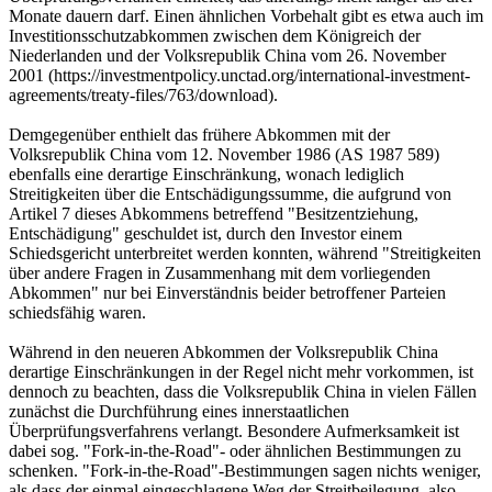
Monate dauern darf. Einen ähnlichen Vorbehalt gibt es etwa auch im
Investitionsschutzabkommen zwischen dem Königreich der
Niederlanden und der Volksrepublik China vom 26. November
2001 (https://investmentpolicy.unctad.org/international-investment-
agreements/treaty-files/763/download).
Demgegenüber enthielt das frühere Abkommen mit der
Volksrepublik China vom 12. November 1986 (AS 1987 589)
ebenfalls eine derartige Einschränkung, wonach lediglich
Streitigkeiten über die Entschädigungssumme, die aufgrund von
Artikel 7 dieses Abkommens betreffend "Besitzentziehung,
Entschädigung" geschuldet ist, durch den Investor einem
Schiedsgericht unterbreitet werden konnten, während "Streitigkeiten
über andere Fragen in Zusammenhang mit dem vorliegenden
Abkommen" nur bei Einverständnis beider betroffener Parteien
schiedsfähig waren.
Während in den neueren Abkommen der Volksrepublik China
derartige Einschränkungen in der Regel nicht mehr vorkommen, ist
dennoch zu beachten, dass die Volksrepublik China in vielen Fällen
zunächst die Durchführung eines innerstaatlichen
Überprüfungsverfahrens verlangt. Besondere Aufmerksamkeit ist
dabei sog. "Fork-in-the-Road"- oder ähnlichen Bestimmungen zu
schenken. "Fork-in-the-Road"-Bestimmungen sagen nichts weniger,
als dass der einmal eingeschlagene Weg der Streitbeilegung, also