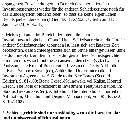
ergangenen Entscheidungen im Bereich des internationalen
Investitionsschutzes weder für die anderen Schiedsgerichte noch für
das Bundesgericht bindend seien, so dass sie keine eigentlichen
Rechtsquellen darstellen (BGer. 4A_172/2023, Urteil vom 11.
Januar 2024, E. 4.2.1.).
Gleiches gilt auch im Bereich der internationalen
Investitionsstreitigkeiten. Obwohl kein Schiedsgericht an die Urteile
anderer Schiedsgerichte gebunden ist, lässt sich seit längerer Zeit
beobachten, dass Schiedsgerichte sich im Sinne einer gewissen unité
de doctrine stark an den Entscheidungen anderer Schiedsgerichte
orientieren bzw. sich mit diesen auseinandersetzen (vgl. etwa Jan
Paulsson, The Role of Precedent in Investment Treaty Arbitration',
in Katia Yannaca-Small (ed), Arbitration Under International
Investment Agreements: A Guide to the Key Issues (Second
Edition), S. 81-100; Beata Gessel-Kalinowska vel Kalisz, Konrad
Czech, The Role of Precedent in Investment Treaty Arbitration, in:
Stavros Brekoulakis (ed), Arbitration: The International Journal of
Arbitration, Mediation and Dispute Management, Vol. 85, Issue 2,
S. 162-168).
2. Schiedsgerichte sind nur zuständig, wenn die Parteien klar
und unmissverständlich zustimmen