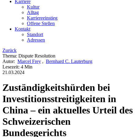
Karriere
Kultur
Alltag
Karriereeinstieg
Offene Stellen
Kontakt
Standort
Adressen
Zurück
Thema
:
Dispute Resolution
Autor
:
Marcel Frey
,
Bernhard C. Lauterburg
Lesezeit
:
4 Min
21.03.2024
Zuständigkeitshürden bei
Investitionsstreitigkeiten in
China – ein aktuelles Urteil des
Schweizerischen
Bundesgerichts