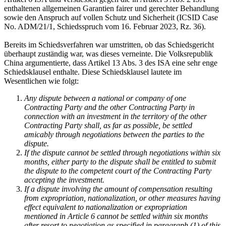
enthaltenen allgemeinen Garantien fairer und gerechter Behandlung
sowie den Anspruch auf vollen Schutz und Sicherheit (ICSID Case
No. ADM/21/1, Schiedsspruch vom 16. Februar 2023, Rz. 36).
Bereits im Schiedsverfahren war umstritten, ob das Schiedsgericht
überhaupt zuständig war, was dieses verneinte. Die Volksrepublik
China argumentierte, dass Artikel 13 Abs. 3 des ISA eine sehr enge
Schiedsklausel enthalte. Diese Schiedsklausel lautete im
Wesentlichen wie folgt:
Any dispute between a national or company of one
Contracting Party and the other Contracting Party in
connection with an investment in the territory of the other
Contracting Party shall, as far as possible, be settled
amicably through negotiations between the parties to the
dispute.
If the dispute cannot be settled through negotiations within six
months, either party to the dispute shall be entitled to submit
the dispute to the competent court of the Contracting Party
accepting the investment.
If a dispute involving the amount of compensation resulting
from expropriation, nationalization, or other measures having
effect equivalent to nationalization or expropriation
mentioned in Article 6 cannot be settled within six months
after resort to negotiation as specified in paragraph (1) of this