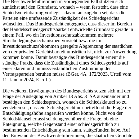
Die Beschwerdeführerinnen in vorliegenden Fall stützten sich
zunächst auf den Grundsatz, wonach – wenn feststeht, dass eine
Schiedsvereinbarung vorliegt – davon auszugehen sei, dass die
Parteien eine umfassende Zuständigkeit des Schiedsgerichts
wünschten. Das Bundesgericht entgegnete, dass dieser im Bereich
der Handelsschiedsgerichtsbarkeit entwickelte Grundsatz gerade in
einem Fall, wo ein Investitionsschutzabkommen mehrere
Streitbeilegungsmechanismen vorsieht bzw. die im
Investitionsschutzabkommen geregelte Abgrenzung der staatlichen
von der privaten Gerichtsbarkeit umstritten ist, nicht zur Anwendung
kommen könne. Damit bestätigte das Bundesgericht erneut die
ständige Praxis, dass die Zuständigkeit eines Schiedsgerichts auf
einer klaren und unmissverständlichen Zustimmung der
Vertragsparteien beruhen müsse (BGer. 4A_172/2023, Urteil vom
11. Januar 2024, E. 5.1.).
Die weiteren Erwägungen des Bundesgerichts setzen sich mit der
Frage der Auslegung von Artikel 13 Abs. 3 ISA auseinander und
bestätigen den Schiedsspruch, wonach die Schiedsklausel so zu
verstehen sei, dass ein Schiedsgericht nur betreffend die Frage der
Entschädigungshöhe angerufen werden könne. Nicht von der
Schiedsklausel erfasst sei demgegenüber die Frage, ob eine
Enteignung, welche Gegenstand einer schiedsgerichtlich zu
bestimmenden Entschädigung sein kann, stattgefunden habe. Auf
den Einwand der Beschwerdeführerinnen, die staatlichen Gerichte