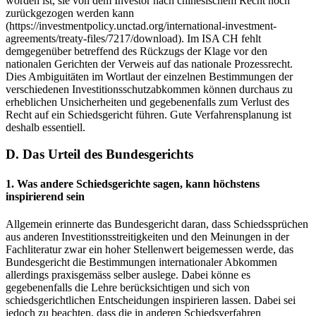
worden ist, sie von dem Investor nach chinesischem Recht noch
zurückgezogen werden kann
(https://investmentpolicy.unctad.org/international-investment-
agreements/treaty-files/7217/download). Im ISA CH fehlt
demgegenüber betreffend des Rückzugs der Klage vor den
nationalen Gerichten der Verweis auf das nationale Prozessrecht.
Dies Ambiguitäten im Wortlaut der einzelnen Bestimmungen der
verschiedenen Investitionsschutzabkommen können durchaus zu
erheblichen Unsicherheiten und gegebenenfalls zum Verlust des
Recht auf ein Schiedsgericht führen. Gute Verfahrensplanung ist
deshalb essentiell.
D. Das Urteil des Bundesgerichts
1. Was andere Schiedsgerichte sagen, kann höchstens
inspirierend sein
Allgemein erinnerte das Bundesgericht daran, dass Schiedssprüchen
aus anderen Investitionsstreitigkeiten und den Meinungen in der
Fachliteratur zwar ein hoher Stellenwert beigemessen werde, das
Bundesgericht die Bestimmungen internationaler Abkommen
allerdings praxisgemäss selber auslege. Dabei könne es
gegebenenfalls die Lehre berücksichtigen und sich von
schiedsgerichtlichen Entscheidungen inspirieren lassen. Dabei sei
jedoch zu beachten, dass die in anderen Schiedsverfahren