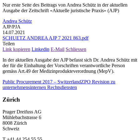
Nur erste Seite des Beitrags von Andrea Schütz in der aktuellen
Ausgabe der Zeitschrift «Aktuelle juristische Praxis» (AJP)
Andrea Schütz
AJP/PJA
14.07.2021
SCHUETZ ANDREA AJP 7 2021 863.pdf
Teilen
Link kopieren
Linkedin
E-Mail
Schliessen
In der aktuellen Ausgabe der AJP befasst sich Dr. Andrea Schütz mit
der für die Einhaltung der Vorschriften verantwortliche Person
gemäss Art.49 der Medizinprodukteverordnung (MepV).
Public Procurement 2017 – Switzerland
ZPO Revision zu
unternehmensinternen Rechtsdiensten
Zürich
Prager Dreifuss AG
Mühlebachstrasse 6
8008 Zürich
Schweiz
T +41 44 254 55 55