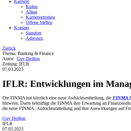
Karriere
Kultur
Alltag
Karriereeinstieg
Offene Stellen
Kontakt
Standort
Adressen
Zurück
Thema
:
Banking & Finance
Autor
:
Guy Deillon
Zeitung
:
IFLR
07.03.2023
IFLR: Entwicklungen im Manage
Die FINMA hat kürzlich eine neue Aufsichtsmitteilung, die
FINMA Au
hinweist. Darin bekräftigt die FINMA ihre Erwartung an Finanzinstit
die neue FINMA- Aufsichtsmitteilung und ihre Auswirkungen auf Fina
Guy Deillon
IFLR
07.03.2023