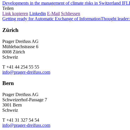
Developments in the management of climate risks in Switzerland IFL
Teilen
Link kopieren
Linkedin
E-Mail
Schliessen
Getting ready for Automatic Exchange of Information
Thought leader:
Zürich
Prager Dreifuss AG
Mühlebachstrasse 6
8008 Zürich
Schweiz
T +41 44 254 55 55
info@prager-dreifuss.com
Bern
Prager Dreifuss AG
Schweizerhof-Passage 7
3001 Bern
Schweiz
T +41 31 327 54 54
info@prager-dreifuss.com