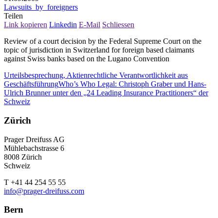
Lawsuits_by_foreigners
Teilen
Link kopieren
Linkedin
E-Mail
Schliessen
Review of a court decision by the Federal Supreme Court on the
topic of jurisdiction in Switzerland for foreign based claimants
against Swiss banks based on the Lugano Convention
Urteilsbesprechung, Aktienrechtliche Verantwortlichkeit aus
Geschäftsführung
Who’s Who Legal: Christoph Graber und Hans-
Ulrich Brunner unter den „24 Leading Insurance Practitioners“ der
Schweiz
Zürich
Prager Dreifuss AG
Mühlebachstrasse 6
8008 Zürich
Schweiz
T +41 44 254 55 55
info@prager-dreifuss.com
Bern