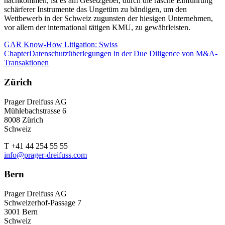
nachkommen, ist es am Gesetzgeber, durch die rasche Einführung
schärferer Instrumente das Ungetüm zu bändigen, um den
Wettbewerb in der Schweiz zugunsten der hiesigen Unternehmen,
vor allem der international tätigen KMU, zu gewährleisten.
GAR Know-How Litigation: Swiss
Chapter
Datenschutzüberlegungen in der Due Diligence von M&A-
Transaktionen
Zürich
Prager Dreifuss AG
Mühlebachstrasse 6
8008 Zürich
Schweiz
T +41 44 254 55 55
info@prager-dreifuss.com
Bern
Prager Dreifuss AG
Schweizerhof-Passage 7
3001 Bern
Schweiz