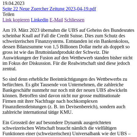
19.04.2023
Seite 22 Neue Zuercher Zeitung 2023-04-19.pdf
Teilen
Link kopieren
Linkedin
E-Mail
Schliessen
Am 19. März 2023 übernahm die UBS auf Geheiss des Bundesrates
scheinbar Knall auf Fall die Credit Suisse. Dies zum Schutz des
schweizerischen Finanzsystems. Entstanden ist ein Bankenkoloss,
dessen Bilanzsumme von 1,5 Billionen Dollar mehr als doppelt so
gross ist wie das Bruttoinlandprodukt der Schweiz. Die
Auswirkungen der Fusion auf den Wettbewerb standen bisher nicht
im Fokus der Diskussion. Für die Realwirtschaft sind diese jedoch
zentral.
So sind denn erhebliche Beeinträchtigungen des Wettbewerbs zu
befürchten. Es gibt Tausende von Unternehmen, die zahlreiche
Bankgeschäfte nunmehr nur noch mit der neuen UBS abwickeln
können. Betroffen sind davon nicht nur grosse multinationale
Firmen mit ihrer Nachfrage nach hochkomplexen
Finanzdienstleistungen (z. B. im Devisenbereich), sondern auch
zahlreiche international tätige KMU.
Ein Grossteil der auf besondere Dynamik ausgerichteten
schweizerischen Wirtschaft braucht nämlich die vielfältigen
Funktionen einer (schweizerischen) Universalbank wie der UBS –