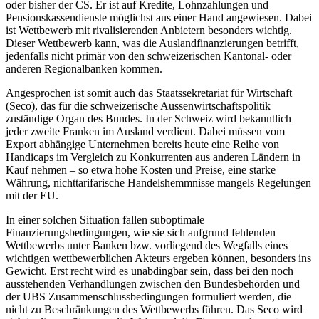
oder bisher der CS. Er ist auf Kredite, Lohnzahlungen und
Pensionskassendienste möglichst aus einer Hand angewiesen. Dabei
ist Wettbewerb mit rivalisierenden Anbietern besonders wichtig.
Dieser Wettbewerb kann, was die Auslandfinanzierungen betrifft,
jedenfalls nicht primär von den schweizerischen Kantonal- oder
anderen Regionalbanken kommen.
Angesprochen ist somit auch das Staatssekretariat für Wirtschaft
(Seco), das für die schweizerische Aussenwirtschaftspolitik
zuständige Organ des Bundes. In der Schweiz wird bekanntlich
jeder zweite Franken im Ausland verdient. Dabei müssen vom
Export abhängige Unternehmen bereits heute eine Reihe von
Handicaps im Vergleich zu Konkurrenten aus anderen Ländern in
Kauf nehmen – so etwa hohe Kosten und Preise, eine starke
Währung, nichttarifarische Handelshemmnisse mangels Regelungen
mit der EU.
In einer solchen Situation fallen suboptimale
Finanzierungsbedingungen, wie sie sich aufgrund fehlenden
Wettbewerbs unter Banken bzw. vorliegend des Wegfalls eines
wichtigen wettbewerblichen Akteurs ergeben können, besonders ins
Gewicht. Erst recht wird es unabdingbar sein, dass bei den noch
ausstehenden Verhandlungen zwischen den Bundesbehörden und
der UBS Zusammenschlussbedingungen formuliert werden, die
nicht zu Beschränkungen des Wettbewerbs führen. Das Seco wird