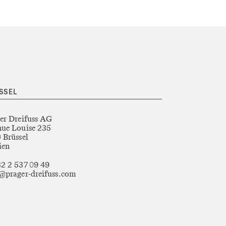
SSEL
er Dreifuss AG
ue Louise 235
 Brüssel
ien
2 2 537 09 49
@prager-dreifuss.com