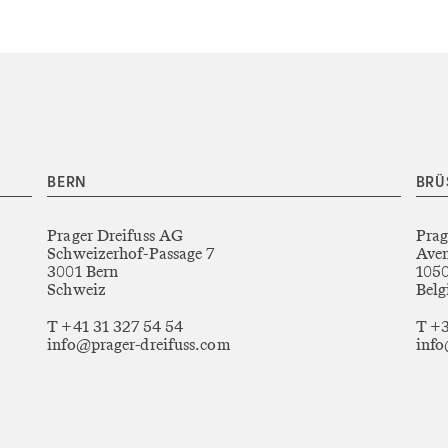
BERN
BRÜ
Prager Dreifuss AG
Prag
Schweizerhof-Passage 7
Aven
3001 Bern
1050
Schweiz
Belg
T +41 31 327 54 54
T +3
info@prager-dreifuss.com
info