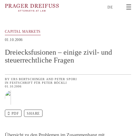
2
DE
CAPITAL MARKETS
01.10.2006
Dreiecksfusionen – einige zivil- und
steuerrechtliche Fragen
BY
URS BERTSCHINGER
AND
PETER SPORI
IN
FESTSCHRIFT FÜR PETER BÖCKLI
01.10.2006
PDF
SHARE
Übersicht zu den Problemen im Zusammenhang mit