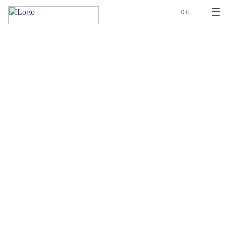
2
DE
MARINO BALDI
AJP/PJA
PDF
SHARE